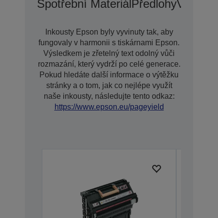
Spotřební Materiál
Předlohy
Voliteln
Inkousty Epson byly vyvinuty tak, aby
fungovaly v harmonii s tiskárnami Epson.
Výsledkem je zřetelný text odolný vůči
rozmazání, který vydrží po celé generace.
Pokud hledáte další informace o výtěžku
stránky a o tom, jak co nejlépe využít
naše inkousty, následujte tento odkaz:
https://www.epson.eu/pageyield