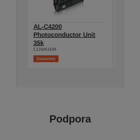
AL-C4200
AL-C42
Photoconductor Unit
Magent
C13S0502
35k
C13S051109
Zastaveno
Zastaven
Podpora