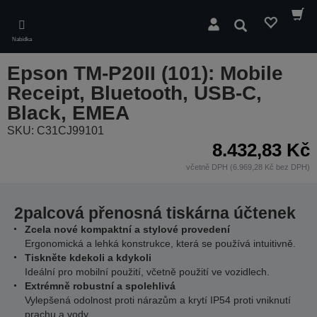
Skip
to
Hledat
main
Nabídka
content
Epson TM-P20II (101): Mobile
Receipt, Bluetooth, USB-C,
Black, EMEA
SKU: C31CJ99101
8.432,83 Kč
včetně DPH (6.969,28 Kč bez DPH)
2palcová přenosná tiskárna účtenek
Zcela nové kompaktní a stylové provedení
Ergonomická a lehká konstrukce, která se používá intuitivně.
Tiskněte kdekoli a kdykoli
Ideální pro mobilní použití, včetně použití ve vozidlech.
Extrémně robustní a spolehlivá
Vylepšená odolnost proti nárazům a krytí IP54 proti vniknutí
prachu a vody.