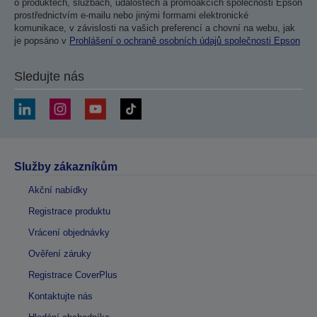
o produktech, službách, událostech a promoakcích společnosti Epson
prostřednictvím e-mailu nebo jinými formami elektronické
komunikace, v závislosti na vašich preferencí a chovní na webu, jak
je popsáno v
Prohlášení o ochraně osobních údajů společnosti Epson
Sledujte nás
Služby zákazníkům
Akční nabídky
Registrace produktu
Vrácení objednávky
Ověření záruky
Registrace CoverPlus
Kontaktujte nás