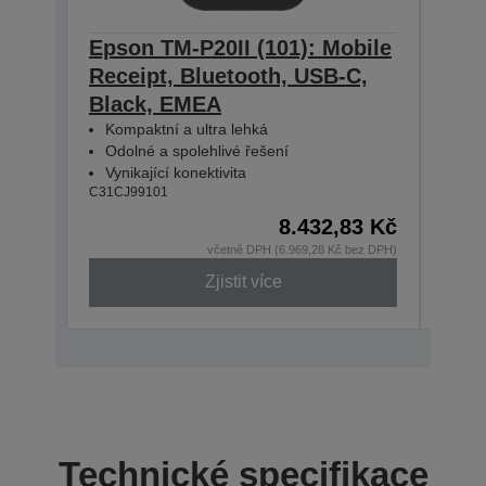
Epson TM-P20II (101): Mobile
Epso
Receipt, Bluetooth, USB-C,
Rece
Black, EMEA
WE/
Kompaktní a ultra lehká
Kom
Odolné a spolehlivé řešení
Odo
Vynikající konektivita
Vyni
C31CJ99101
C31CJ
8.432,83 Kč
včetně DPH (6.969,28 Kč bez DPH)
Zjistit více
Technické specifikace