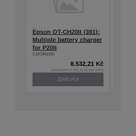
Epson OT-CH20II (391):
Epson 
Multiple battery charger
Single
for P20II
for OT
C32C882391
C32C8823
8.532,21 Kč
včetně DPH (7.051,41 Kč bez DPH)
v
Zjistit více