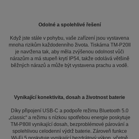
Odolné a spolehlivé řešení
Když jste stále v pohybu, vaše zařízení jsou vystavena
mnoha rizikům každodenního života. Tiskárna TM-P20II
je navržena tak, aby měla zvýšenou odolnost vůči
nárazům a má stupeň krytí IP54, takže odolává většině
běžných nárazů a může být vystavena prachu a vodě.
Vynikající konektivita, dosah a životnost baterie
Díky připojení USB-C a podpoře režimu Bluetooth 5.0
„classic“ a režimu s nízkou spotřebou energie poskytuje
TM-P80II vynikající dosah, bezproblémové párování a
spolehlivou celodenní výdrž baterie. Zároveň funkce
Wi-Fi 5 poskytuje vynikající bezdrátový výkon, včetně