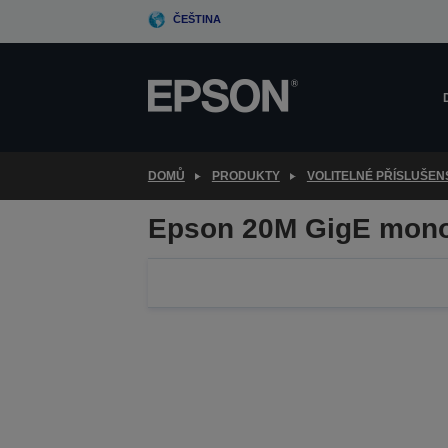
Skip
ČEŠTINA
to
main
content
DOMŮ
PRODUKTY
VOLITELNÉ PŘÍSLUŠEN
Epson 20M GigE mon