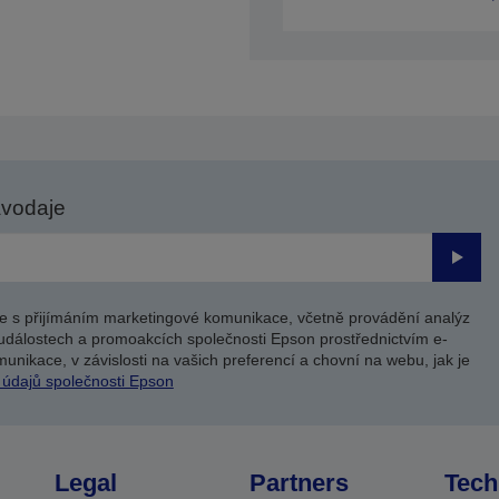
avodaje
Odesl
e s přijímáním marketingové komunikace, včetně provádění analýz
událostech a promoakcích společnosti Epson prostřednictvím e-
unikace, v závislosti na vašich preferencí a chovní na webu, jak je
 údajů společnosti Epson
Legal
Partners
Tech