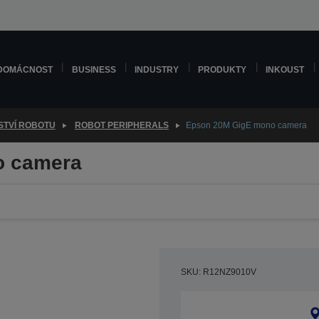
DOMÁCNOST
BUSINESS
INDUSTRY
PRODUKTY
INKOUST
STVÍ ROBOTU
ROBOT PERIPHERALS
Epson 20M GigE mono camera
o camera
SKU: R12NZ9010V