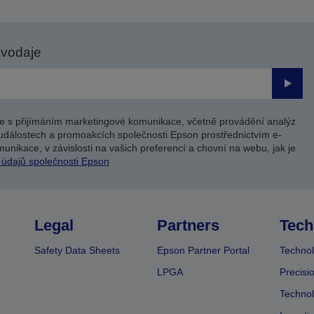
avodaje
Odesl
e s přijímáním marketingové komunikace, včetně provádění analýz
událostech a promoakcích společnosti Epson prostřednictvím e-
unikace, v závislosti na vašich preferencí a chovní na webu, jak je
 údajů společnosti Epson
Legal
Partners
Tech
Safety Data Sheets
Epson Partner Portal
Technol
LPGA
Precisi
Technol