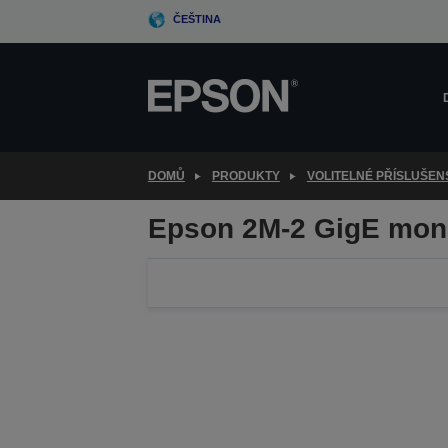
Skip
ČEŠTINA
to
main
content
DOMŮ
PRODUKTY
VOLITELNÉ PŘÍSLUŠEN
Epson 2M-2 GigE mon