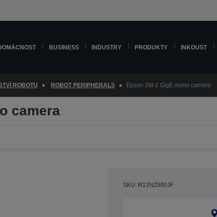
DOMÁCNOST
BUSINESS
INDUSTRY
PRODUKTY
INKOUST
STVÍ ROBOTU
ROBOT PERIPHERALS
Epson 2M-2 GigE mono camera
o camera
SKU: R12NZ900JF