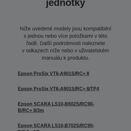
jednotky
Níže uvedené modely jsou kompatibilní
s jednou nebo více položkami v této
řadě. Další podrobnosti naleznete
v odkazech níže nebo v uživatelském
manuálu k produktu.
Epson ProSix VT6-A901S/RC+ 8
Epson ProSix VT6-A901S/RC+ 8/TP4
Epson SCARA LS10-B602S/RC90-
B/RC+ 8/3m
Epson SCARA LS10-B702S/RC90-