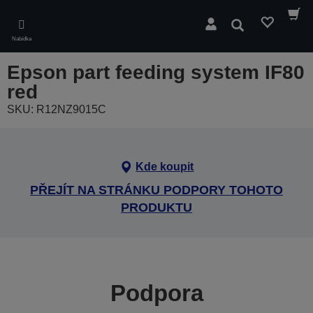
Skip
to
Hledat
main
Nabídka
content
Epson part feeding system IF80
red
SKU: R12NZ9015C
Kde koupit
PŘEJÍT NA STRÁNKU PODPORY TOHOTO
PRODUKTU
Podpora