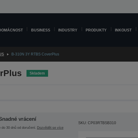
DOMÁCNOST
BUSINESS
INDUSTRY
PRODUKTY
INKOUST
US
B-310N 3Y RTBS CoverPlus
rPlus
Skladem
Snadné vrácení
SKU: CP03RTBSB310
e do 30 dnů od doručení.
Dozvědět se více