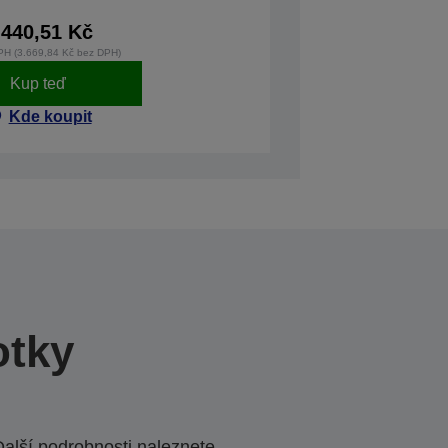
.440,51 Kč
PH (3.669,84 Kč bez DPH)
Kup teď
Kde koupit
otky
Další podrobnosti naleznete