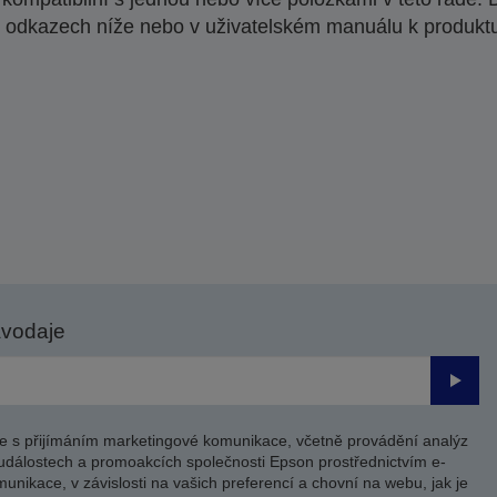
 odkazech níže nebo v uživatelském manuálu k produkt
avodaje
Odesl
e s přijímáním marketingové komunikace, včetně provádění analýz
událostech a promoakcích společnosti Epson prostřednictvím e-
unikace, v závislosti na vašich preferencí a chovní na webu, jak je