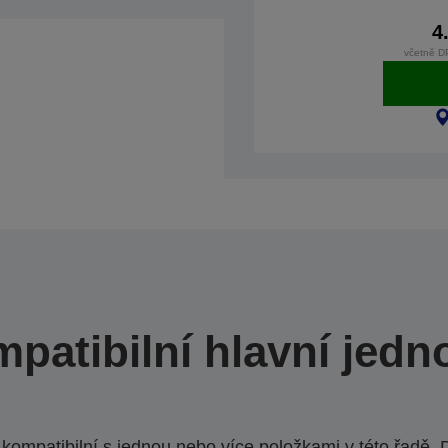
4
včetně D
patibilní hlavní jedn
ompatibilní s jednou nebo více položkami v této řadě. 