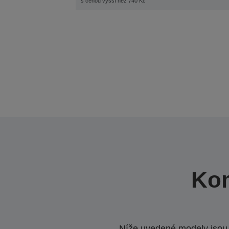
s cenou vyšší než 740 Kč
Kom
Níže uvedené modely jsou k