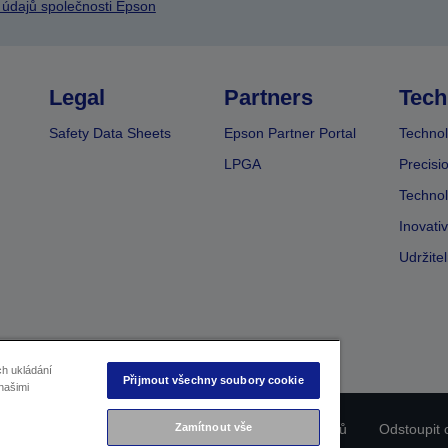
 údajů společnosti Epson
Legal
Partners
Tech
Safety Data Sheets
Epson Partner Portal
Technol
LPGA
Precisi
Technol
Inovati
Udržite
ch ukládání
Přijmout všechny soubory cookie
našimi
ladu produktu
Prohlášení o ochraně osobních údajů
Zamítnout vše
Odstoupit 