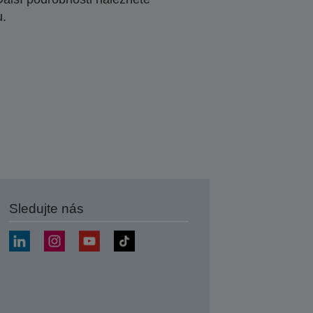
u.
Sledujte nás
at