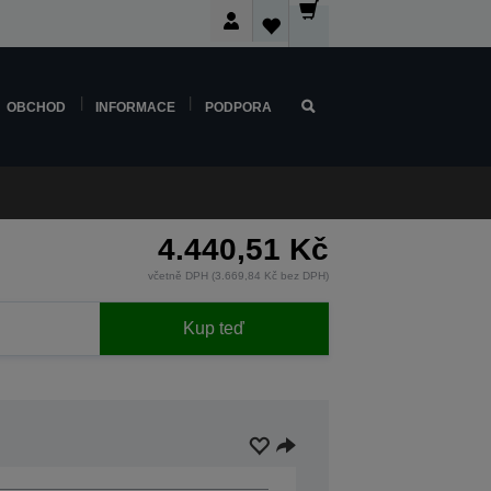
OBCHOD
INFORMACE
PODPORA
4.440,51 Kč
včetně DPH (3.669,84 Kč bez DPH)
Kup teď