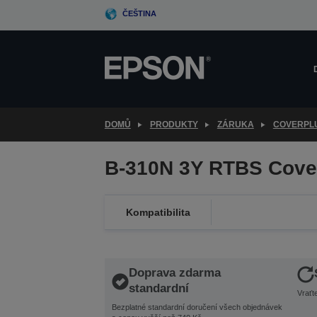
Skip
ČEŠTINA
to
main
content
DOMŮ
PRODUKTY
ZÁRUKA
COVERPL
B-310N 3Y RTBS Cove
Kompatibilita
Doprava zdarma
standardní
Vraťt
Bezplatné standardní doručení všech objednávek