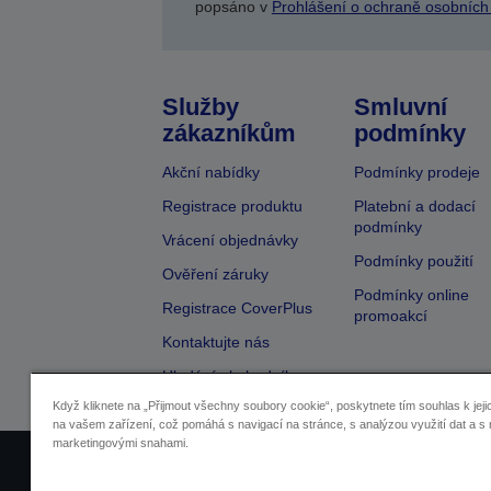
popsáno v
Prohlášení o ochraně osobních
Služby
Smluvní
zákazníkům
podmínky
Akční nabídky
Podmínky prodeje
Registrace produktu
Platební a dodací
podmínky
Vrácení objednávky
Podmínky použití
Ověření záruky
Podmínky online
Registrace CoverPlus
promoakcí
Kontaktujte nás
Hledání obchodníka
Když kliknete na „Přijmout všechny soubory cookie“, poskytnete tím souhlas k jeji
na vašem zařízení, což pomáhá s navigací na stránce, s analýzou využití dat a s 
marketingovými snahami.
Identifikace prodejců
Identifikace sou