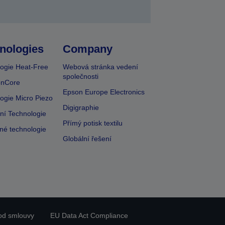
nologies
Company
ogie Heat-Free
Webová stránka vedení
společnosti
onCore
Epson Europe Electronics
ogie Micro Piezo
Digigraphie
vní Technologie
Přímý potisk textilu
lné technologie
Globální řešení
od smlouvy
EU Data Act Compliance