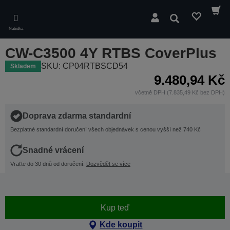
Skip
to
Hledat
main
Nabídka
content
CW-C3500 4Y RTBS CoverPlus
SKU: CP04RTBSCD54
Skladem
9.480,94 Kč
včetně DPH (7.835,49 Kč bez DPH)
Doprava zdarma standardní
Bezplatné standardní doručení všech objednávek s cenou vyšší než 740 Kč
Snadné vrácení
Vraťte do 30 dnů od doručení.
Dozvědět se více
Kup teď
Kde koupit