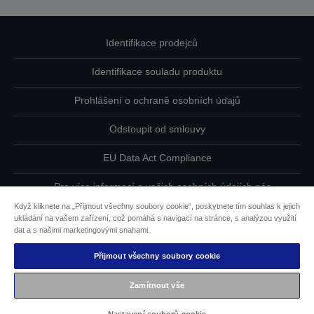
Identifikace prodejců
Identifikace souladu produktu
Prohlášení o ochraně osobních údajů
Odstoupit od smlouvy
EU Data Act Compliance
Pro více informací o vašich osobních údajích nás
kontaktujte
Když kliknete na „Přijmout všechny soubory cookie“, poskytnete tím souhlas k jejich
ukládání na vašem zařízení, což pomáhá s navigací na stránce, s analýzou využití
Informace o souborech cookie
dat a s našimi marketingovými snahami.
Přijmout všechny soubory cookie
Závazek usnadnění přístupu společnosti Epson
Zamítnout vše
Copyright © 2026 Seiko Epson