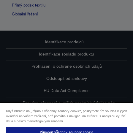
Přímý potisk textilu
Globální řešení
Identifikace prodejců
Identifikace souladu produktu
Prohlášení o ochraně osobních údajů
Odstoupit od smlouvy
EU Data Act Compliance
Pro více informací o vašich osobních údajích nás
kontaktujte
Když kliknete na „Přijmout všechny soubory cookie“, poskytnete tím souhlas k jejich
ukládání na vašem zařízení, což pomáhá s navigací na stránce, s analýzou využití
Informace o souborech cookie
dat a s našimi marketingovými snahami.
Přijmout všechny soubory cookie