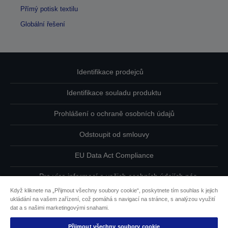
Přímý potisk textilu
Globální řešení
Identifikace prodejců
Identifikace souladu produktu
Prohlášení o ochraně osobních údajů
Odstoupit od smlouvy
EU Data Act Compliance
Pro více informací o vašich osobních údajích nás
kontaktujte
Když kliknete na „Přijmout všechny soubory cookie“, poskytnete tím souhlas k jejich
ukládání na vašem zařízení, což pomáhá s navigací na stránce, s analýzou využití
Informace o souborech cookie
dat a s našimi marketingovými snahami.
Přijmout všechny soubory cookie