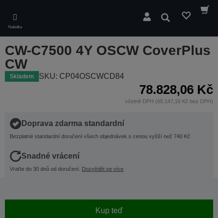
Skip
to
Hledat
main
Nabídka
content
CW-C7500 4Y OSCW CoverPlus
CW
SKU: CP04OSCWCD84
Skladem
78.828,06 Kč
včetně DPH (65.147,16 Kč bez DPH)
Doprava zdarma standardní
Bezplatné standardní doručení všech objednávek s cenou vyšší než 740 Kč
Snadné vrácení
Vraťte do 30 dnů od doručení.
Dozvědět se více
Kup teď