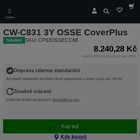
Skip
to
Hledat
main
Nabídka
content
CW-C831 3Y OSSE CoverPlus
SKU: CP03OSSECC68
Skladem
8.240,28 Kč
včetně DPH (6.810,15 Kč bez DPH)
Doprava zdarma standardní
Bezplatné standardní doručení všech objednávek s cenou vyšší než 740 Kč
Snadné vrácení
Vraťte do 30 dnů od doručení.
Dozvědět se více
Kup teď
Kde koupit