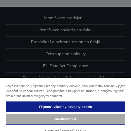
Identifikace prodejců
Identifikace souladu produktu
Prohlášení o ochraně osobních údajů
Odstoupit od smlouvy
EU Data Act Compliance
Pro více informací o vašich osobních údajích nás
kontaktujte
Když kliknete na „Přijmout všechny soubory cookie“, poskytnete tím souhlas k jejich
ukládání na vašem zařízení, což pomáhá s navigací na stránce, s analýzou využití
Informace o souborech cookie
dat a s našimi marketingovými snahami.
Přijmout všechny soubory cookie
Závazek usnadnění přístupu společnosti Epson
Zamítnout vše
Copyright © 2026 Seiko Epson