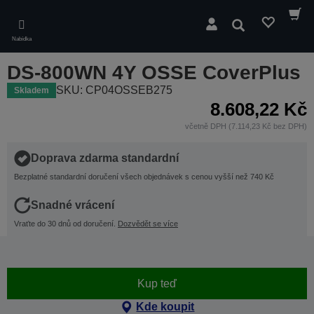
Skip
to
Hledat
main
Nabídka
content
DS-800WN 4Y OSSE CoverPlus
SKU: CP04OSSEB275
Skladem
8.608,22 Kč
včetně DPH (7.114,23 Kč bez DPH)
Doprava zdarma standardní
Bezplatné standardní doručení všech objednávek s cenou vyšší než 740 Kč
Snadné vrácení
Vraťte do 30 dnů od doručení.
Dozvědět se více
Kup teď
Kde koupit