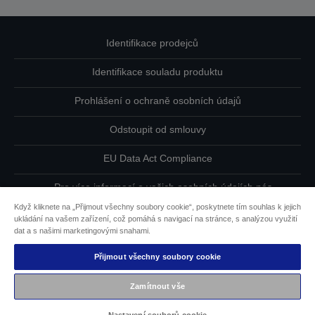
Identifikace prodejců
Identifikace souladu produktu
Prohlášení o ochraně osobních údajů
Odstoupit od smlouvy
EU Data Act Compliance
Pro více informací o vašich osobních údajích nás
kontaktujte
Když kliknete na „Přijmout všechny soubory cookie“, poskytnete tím souhlas k jejich
ukládání na vašem zařízení, což pomáhá s navigací na stránce, s analýzou využití
Informace o souborech cookie
dat a s našimi marketingovými snahami.
Přijmout všechny soubory cookie
Závazek usnadnění přístupu společnosti Epson
Zamítnout vše
Copyright © 2026 Seiko Epson