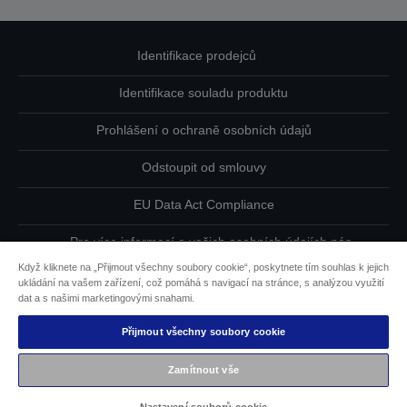
Identifikace prodejců
Identifikace souladu produktu
Prohlášení o ochraně osobních údajů
Odstoupit od smlouvy
EU Data Act Compliance
Pro více informací o vašich osobních údajích nás
kontaktujte
Když kliknete na „Přijmout všechny soubory cookie“, poskytnete tím souhlas k jejich
ukládání na vašem zařízení, což pomáhá s navigací na stránce, s analýzou využití
Informace o souborech cookie
dat a s našimi marketingovými snahami.
Přijmout všechny soubory cookie
Závazek usnadnění přístupu společnosti Epson
Zamítnout vše
Copyright © 2026 Seiko Epson