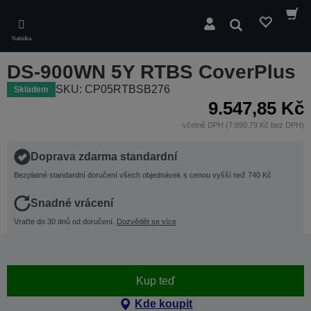
Skip
to
Hledat
main
Nabídka
content
DS-900WN 5Y RTBS CoverPlus
SKU: CP05RTBSB276
Skladem
9.547,85 Kč
včetně DPH (7.890,79 Kč bez DPH)
Doprava zdarma standardní
Bezplatné standardní doručení všech objednávek s cenou vyšší než 740 Kč
Snadné vrácení
Vraťte do 30 dnů od doručení.
Dozvědět se více
Kup teď
Kde koupit