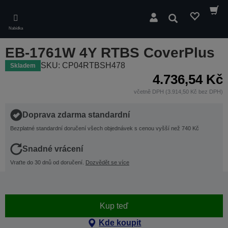
Skip
to
Hledat
main
Nabídka
content
EB-1761W 4Y RTBS CoverPlus
SKU: CP04RTBSH478
Skladem
4.736,54 Kč
včetně DPH (3.914,50 Kč bez DPH)
Doprava zdarma standardní
Bezplatné standardní doručení všech objednávek s cenou vyšší než 740 Kč
Snadné vrácení
Vraťte do 30 dnů od doručení.
Dozvědět se více
Kup teď
Kde koupit