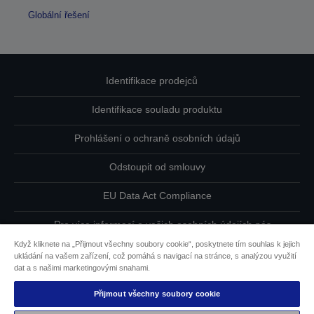
Globální řešení
Identifikace prodejců
Identifikace souladu produktu
Prohlášení o ochraně osobních údajů
Odstoupit od smlouvy
EU Data Act Compliance
Pro více informací o vašich osobních údajích nás
kontaktujte
Když kliknete na „Přijmout všechny soubory cookie“, poskytnete tím souhlas k jejich
ukládání na vašem zařízení, což pomáhá s navigací na stránce, s analýzou využití
Informace o souborech cookie
dat a s našimi marketingovými snahami.
Přijmout všechny soubory cookie
Závazek usnadnění přístupu společnosti Epson