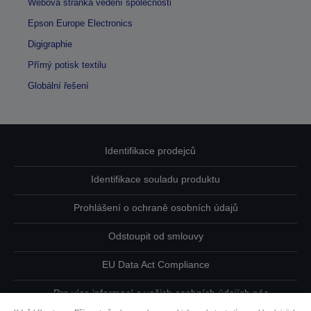
Webová stránka vedení společnosti
Epson Europe Electronics
Digigraphie
Přímý potisk textilu
Globální řešení
Identifikace prodejců
Identifikace souladu produktu
Prohlášení o ochraně osobních údajů
Odstoupit od smlouvy
EU Data Act Compliance
Pro více informací o vašich osobních údajích nás
kontaktujte