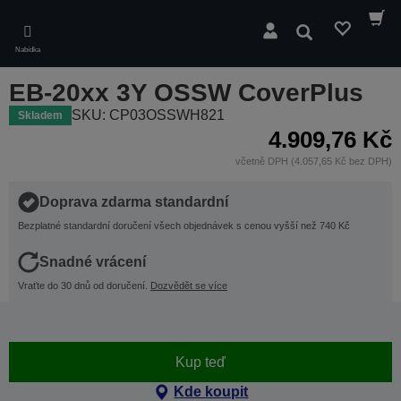
Skip
to
Hledat
main
Nabídka
content
EB-20xx 3Y OSSW CoverPlus
SKU: CP03OSSWH821
Skladem
4.909,76 Kč
včetně DPH (4.057,65 Kč bez DPH)
Doprava zdarma standardní
Bezplatné standardní doručení všech objednávek s cenou vyšší než 740 Kč
Snadné vrácení
Vraťte do 30 dnů od doručení.
Dozvědět se více
Kup teď
Kde koupit