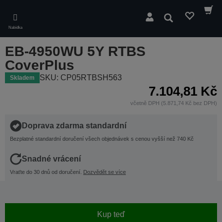
Skip
to
Hledat
main
Nabídka
content
EB-4950WU 5Y RTBS
CoverPlus
SKU: CP05RTBSH563
Skladem
7.104,81 Kč
včetně DPH (5.871,74 Kč bez DPH)
Doprava zdarma standardní
Bezplatné standardní doručení všech objednávek s cenou vyšší než 740 Kč
Snadné vrácení
Vraťte do 30 dnů od doručení.
Dozvědět se více
Kup teď