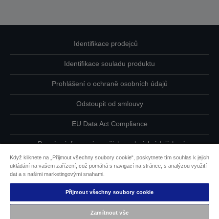
Identifikace prodejců
Identifikace souladu produktu
Prohlášení o ochraně osobních údajů
Odstoupit od smlouvy
EU Data Act Compliance
Pro více informací o vašich osobních údajích nás
kontaktujte
Když kliknete na „Přijmout všechny soubory cookie“, poskytnete tím souhlas k jejich
ukládání na vašem zařízení, což pomáhá s navigací na stránce, s analýzou využití
Informace o souborech cookie
dat a s našimi marketingovými snahami.
Přijmout všechny soubory cookie
Závazek usnadnění přístupu společnosti Epson
Zamítnout vše