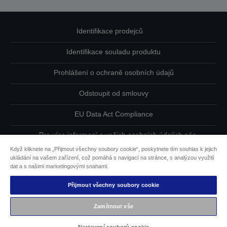
Identifikace prodejců
Identifikace souladu produktu
Prohlášení o ochraně osobních údajů
Odstoupit od smlouvy
EU Data Act Compliance
Pro více informací o vašich osobních údajích nás
kontaktujte
Když kliknete na „Přijmout všechny soubory cookie“, poskytnete tím souhlas k jejich
ukládání na vašem zařízení, což pomáhá s navigací na stránce, s analýzou využití
Informace o souborech cookie
dat a s našimi marketingovými snahami.
Přijmout všechny soubory cookie
Závazek usnadnění přístupu společnosti Epson
Zamítnout vše
Copyright © 2026 Seiko Epson