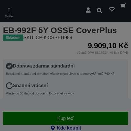
Skip
to
Hledat
main
Nabídka
content
EB-992F 5Y OSSE CoverPlus
SKU: CP05OSSEH988
Skladem
9.909,10 Kč
včetně DPH (8.189,34 Kč bez DPH)
Doprava zdarma standardní
Bezplatné standardní doručení všech objednávek s cenou vyšší než 740 Kč
Snadné vrácení
Vraťte do 30 dnů od doručení.
Dozvědět se více
Kup teď
Kde koupit