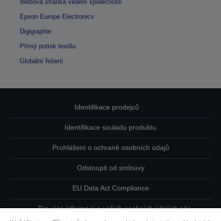
Webová stránka vedení společnosti
Epson Europe Electronics
Digigraphie
Přímý potisk textilu
Globální řešení
Identifikace prodejců
Identifikace souladu produktu
Prohlášení o ochraně osobních údajů
Odstoupit od smlouvy
EU Data Act Compliance
Pro více informací o vašich osobních údajích nás
kontaktujte