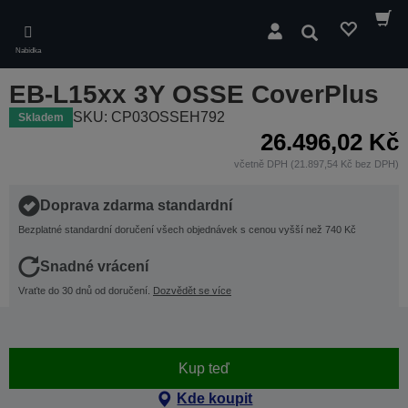
Skip
to
Hledat
main
Nabídka
content
EB-L15xx 3Y OSSE CoverPlus
SKU: CP03OSSEH792
Skladem
26.496,02 Kč
včetně DPH (21.897,54 Kč bez DPH)
Doprava zdarma standardní
Bezplatné standardní doručení všech objednávek s cenou vyšší než 740 Kč
Snadné vrácení
Vraťte do 30 dnů od doručení.
Dozvědět se více
Kup teď
Kde koupit