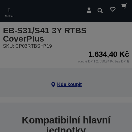
Skip
to
Hledat
main
Nabídka
content
EB-S31/S41 3Y RTBS
CoverPlus
SKU: CP03RTBSH719
1.634,40 Kč
včetně DPH (1.350,74 Kč bez DPH)
Kde koupit
Kompatibilní hlavní
jednotky