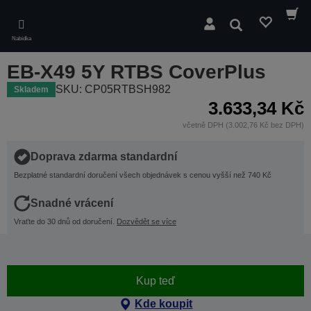
Skip
to
Hledat
main
Nabídka
content
EB-X49 5Y RTBS CoverPlus
SKU: CP05RTBSH982
Skladem
3.633,34 Kč
včetně DPH (3.002,76 Kč bez DPH)
Doprava zdarma standardní
Bezplatné standardní doručení všech objednávek s cenou vyšší než 740 Kč
Snadné vrácení
Vraťte do 30 dnů od doručení.
Dozvědět se více
Kup teď
Kde koupit