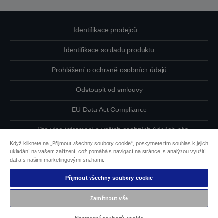
Identifikace prodejců
Identifikace souladu produktu
Prohlášení o ochraně osobních údajů
Odstoupit od smlouvy
EU Data Act Compliance
Pro více informací o vašich osobních údajích nás
kontaktujte
Když kliknete na „Přijmout všechny soubory cookie“, poskytnete tím souhlas k jejich
ukládání na vašem zařízení, což pomáhá s navigací na stránce, s analýzou využití
Informace o souborech cookie
dat a s našimi marketingovými snahami.
Přijmout všechny soubory cookie
Závazek usnadnění přístupu společnosti Epson
Zamítnout vše
Copyright © 2026 Seiko Epson