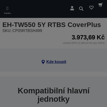
Skip
to
Hledat
main
Nabídka
content
EH-TW550 5Y RTBS CoverPlus
SKU: CP05RTBSH499
3.973,69 Kč
včetně DPH (3.284,04 Kč bez DPH)
Kde koupit
Kompatibilní hlavní
jednotky