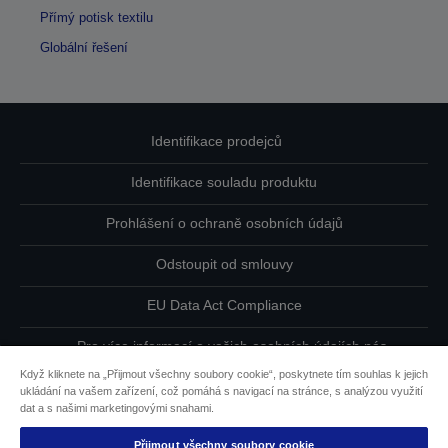
Přímý potisk textilu
Globální řešení
Identifikace prodejců
Identifikace souladu produktu
Prohlášení o ochraně osobních údajů
Odstoupit od smlouvy
EU Data Act Compliance
Pro více informací o vašich osobních údajích nás
kontaktujte
Když kliknete na „Přijmout všechny soubory cookie“, poskytnete tím souhlas k jejich
ukládání na vašem zařízení, což pomáhá s navigací na stránce, s analýzou využití
Informace o souborech cookie
dat a s našimi marketingovými snahami.
Přijmout všechny soubory cookie