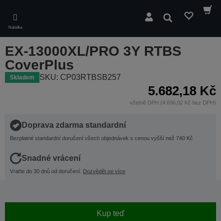
Skip
to
Hledat
main
Nabídka
content
EX-13000XL/PRO 3Y RTBS
CoverPlus
SKU: CP03RTBSB257
Skladem
5.682,18 Kč
včetně DPH (4.696,02 Kč bez DPH)
Doprava zdarma standardní
Bezplatné standardní doručení všech objednávek s cenou vyšší než 740 Kč
Snadné vrácení
Vraťte do 30 dnů od doručení.
Dozvědět se více
Kup teď