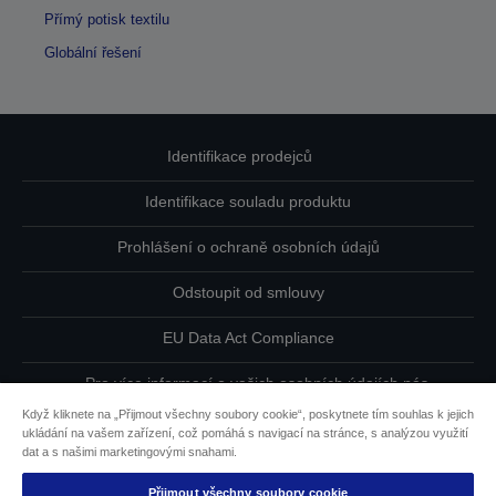
Přímý potisk textilu
Globální řešení
Identifikace prodejců
Identifikace souladu produktu
Prohlášení o ochraně osobních údajů
Odstoupit od smlouvy
EU Data Act Compliance
Pro více informací o vašich osobních údajích nás
kontaktujte
Když kliknete na „Přijmout všechny soubory cookie“, poskytnete tím souhlas k jejich
ukládání na vašem zařízení, což pomáhá s navigací na stránce, s analýzou využití
Informace o souborech cookie
dat a s našimi marketingovými snahami.
Přijmout všechny soubory cookie