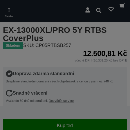
Skip
to
Hledat
main
Nabídka
content
EX-13000XL/PRO 5Y RTBS
CoverPlus
SKU: CP05RTBSB257
Skladem
12.500,81 Kč
včetně DPH (10.331,25 Kč bez DPH)
Doprava zdarma standardní
Bezplatné standardní doručení všech objednávek s cenou vyšší než 740 Kč
Snadné vrácení
Vraťte do 30 dnů od doručení.
Dozvědět se více
Kup teď