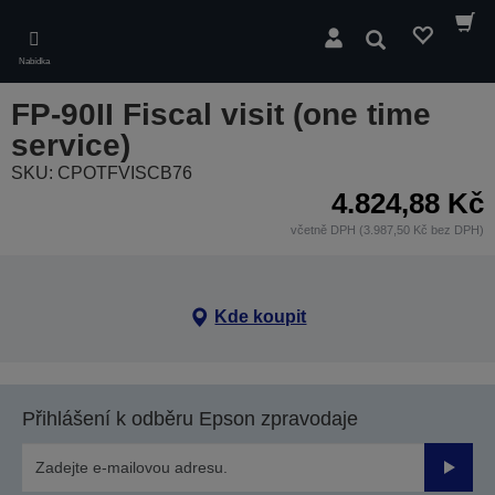
Skip
to
Hledat
main
Nabídka
content
FP-90II Fiscal visit (one time
service)
SKU: CPOTFVISCB76
4.824,88 Kč
včetně DPH (3.987,50 Kč bez DPH)
Kde koupit
Přihlášení k odběru Epson zpravodaje
Odesla