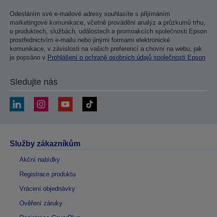
Odesláním své e-mailové adresy souhlasíte s přijímáním
marketingové komunikace, včetně provádění analýz a průzkumů trhu,
o produktech, službách, událostech a promoakcích společnosti Epson
prostřednictvím e-mailu nebo jinými formami elektronické
komunikace, v závislosti na vašich preferencí a chovní na webu, jak
je popsáno v
Prohlášení o ochraně osobních údajů společnosti Epson
Sledujte nás
Služby zákazníkům
Akční nabídky
Registrace produktu
Vrácení objednávky
Ověření záruky