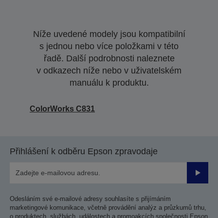
Níže uvedené modely jsou kompatibilní
s jednou nebo více položkami v této
řadě. Další podrobnosti naleznete
v odkazech níže nebo v uživatelském
manuálu k produktu.
ColorWorks C831
Přihlášení k odběru Epson zpravodaje
Odesla
Odesláním své e-mailové adresy souhlasíte s přijímáním
marketingové komunikace, včetně provádění analýz a průzkumů trhu,
o produktech, službách, událostech a promoakcích společnosti Epson