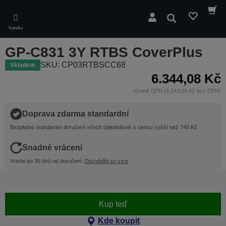
Skip
to
Hledat
main
Nabídka
content
GP-C831 3Y RTBS CoverPlus
SKU: CP03RTBSCC68
Skladem
6.344,08 Kč
včetně DPH (5.243,04 Kč bez DPH)
Doprava zdarma standardní
Bezplatné standardní doručení všech objednávek s cenou vyšší než 740 Kč
Snadné vrácení
Vraťte do 30 dnů od doručení.
Dozvědět se více
Kup teď
Kde koupit