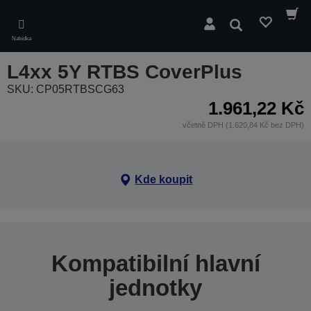
Skip
to
Hledat
main
Nabídka
content
L4xx 5Y RTBS CoverPlus
SKU: CP05RTBSCG63
1.961,22 Kč
včetně DPH (1.620,84 Kč bez DPH)
Kde koupit
Kompatibilní hlavní
jednotky