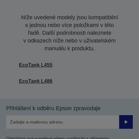
Níže uvedené modely jsou kompatibilní
s jednou nebo více položkami v této
řadě. Další podrobnosti naleznete
v odkazech níže nebo v uživatelském
manuálu k produktu.
EcoTank L455
EcoTank L486
Přihlášení k odběru Epson zpravodaje
Odesla
Odesláním své e-mailové adresy souhlasíte s přijímáním