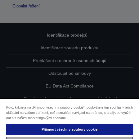
Globální řešení
Identifikace prodejců
Identifikace souladu produktu
Prohlášení o ochraně osobních údajů
Odstoupit od smlouvy
EU Data Act Compliance
Pro více informací o vašich osobních údajích nás
kontaktujte
Když kliknete na „Přijmout všechny soubory cookie“, poskytnete tím souhlas k jejich
ukládání na vašem zařízení, což pomáhá s navigací na stránce, s analýzou využití
Informace o souborech cookie
dat a s našimi marketingovými snahami.
Přijmout všechny soubory cookie
Závazek usnadnění přístupu společnosti Epson