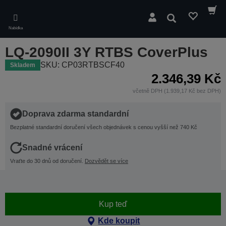
Skip
to
Hledat
main
Nabídka
content
LQ-2090II 3Y RTBS CoverPlus
SKU: CP03RTBSCF40
Skladem
2.346,39 Kč
včetně DPH (1.939,17 Kč bez DPH)
Doprava zdarma standardní
Bezplatné standardní doručení všech objednávek s cenou vyšší než 740 Kč
Snadné vrácení
Vraťte do 30 dnů od doručení.
Dozvědět se více
Kup teď
Kde koupit