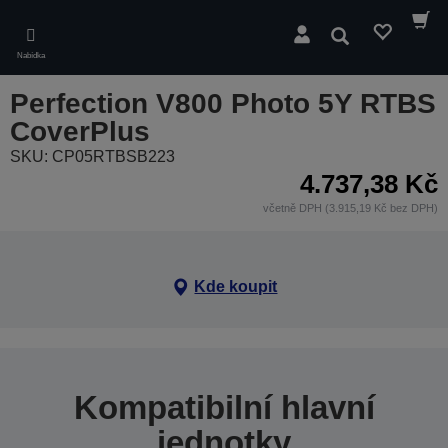
Skip
to
Hledat
main
Nabídka
content
Perfection V800 Photo 5Y RTBS
CoverPlus
SKU: CP05RTBSB223
4.737,38 Kč
včetně DPH (3.915,19 Kč bez DPH)
Kde koupit
Kompatibilní hlavní
jednotky