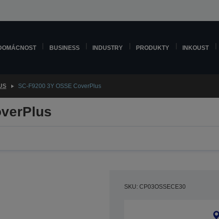
DOMÁCNOST
BUSINESS
INDUSTRY
PRODUKTY
INKOUST
US
SC-F9200 3Y OSSE CoverPlus
verPlus
SKU: CP03OSSECE30