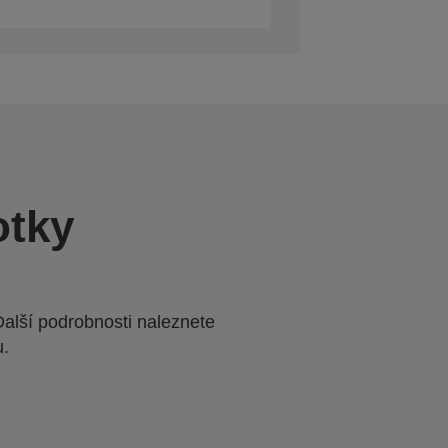
otky
Další podrobnosti naleznete
u.