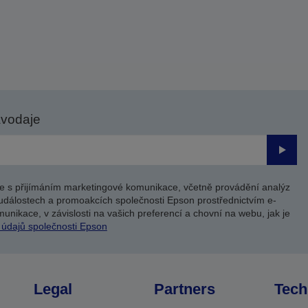
avodaje
Odesl
e s přijímáním marketingové komunikace, včetně provádění analýz
událostech a promoakcích společnosti Epson prostřednictvím e-
unikace, v závislosti na vašich preferencí a chovní na webu, jak je
 údajů společnosti Epson
Legal
Partners
Tech