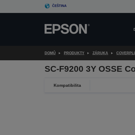
Skip
ČEŠTINA
to
main
content
DOMŮ
PRODUKTY
ZÁRUKA
COVERPL
SC-F9200 3Y OSSE Co
Kompatibilita