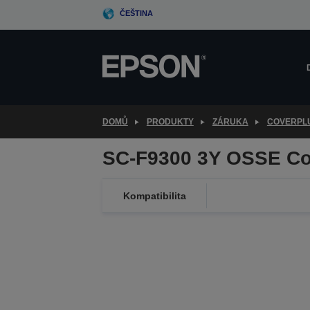
Skip
ČEŠTINA
to
main
content
DOMŮ
PRODUKTY
ZÁRUKA
COVERPL
SC-F9300 3Y OSSE Co
Kompatibilita