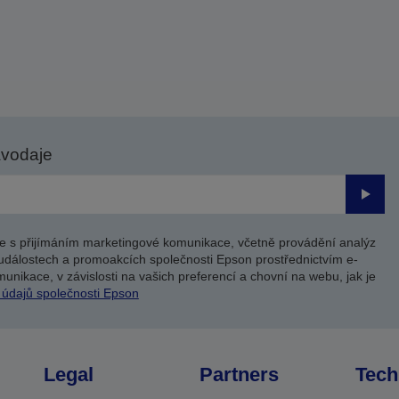
avodaje
Odesl
e s přijímáním marketingové komunikace, včetně provádění analýz
událostech a promoakcích společnosti Epson prostřednictvím e-
unikace, v závislosti na vašich preferencí a chovní na webu, jak je
 údajů společnosti Epson
Legal
Partners
Tech