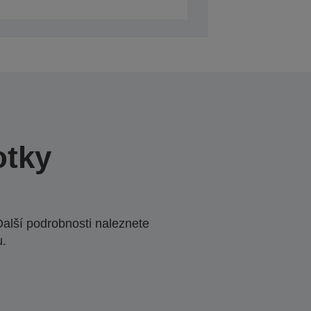
otky
Další podrobnosti naleznete
u.