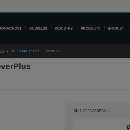
DOMÁCNOST
BUSINESS
INDUSTRY
PRODUKTY
INKOUST
US
SC-F9300 3Y OSSE CoverPlus
verPlus
SKU: CP03OSSECG44