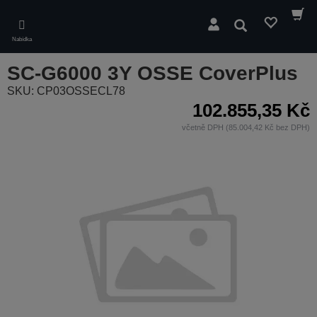
Skip
to
Hledat
main
Nabídka
content
SC-G6000 3Y OSSE CoverPlus
SKU: CP03OSSECL78
102.855,35 Kč
včetně DPH (85.004,42 Kč bez DPH)