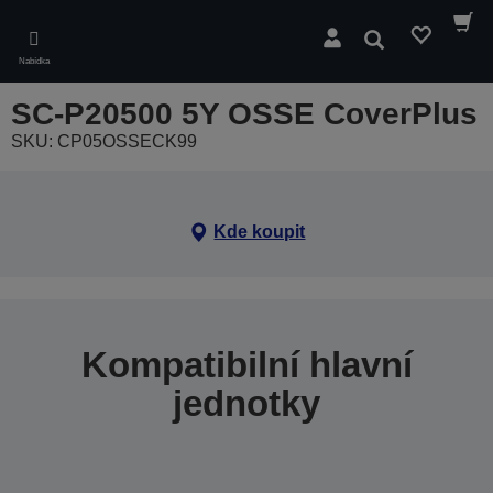
Skip
to
Hledat
main
Nabídka
content
SC-P20500 5Y OSSE CoverPlus
SKU: CP05OSSECK99
Kde koupit
Kompatibilní hlavní
jednotky