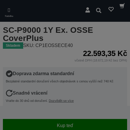
Skip
to
Hledat
main
Nabídka
content
SC-P9000 1Y Ex. OSSE
CoverPlus
SKU: CP1EOSSECE40
Skladem
22.593,35 Kč
včetně DPH (18.672,19 Kč bez DPH)
Doprava zdarma standardní
Bezplatné standardní doručení všech objednávek s cenou vyšší než 740 Kč
Snadné vrácení
Vraťte do 30 dnů od doručení.
Dozvědět se více
Kup teď