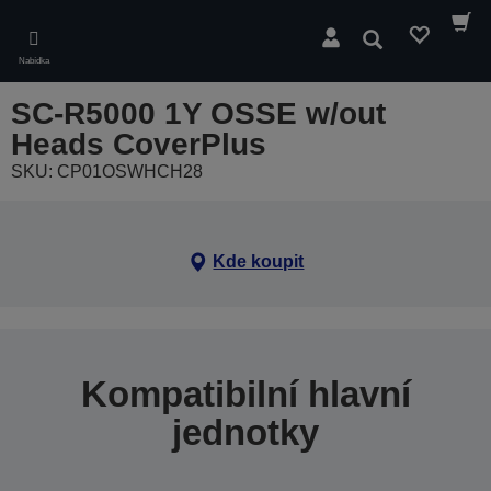
Skip
to
Hledat
main
Nabídka
content
SC-R5000 1Y OSSE w/out
Heads CoverPlus
SKU: CP01OSWHCH28
Kde koupit
Kompatibilní hlavní
jednotky