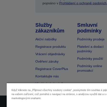
popsáno v
Prohlášení o ochraně osobních
Služby
Smluvní
zákazníkům
podmínky
Akční nabídky
Podmínky prodeje
Registrace produktu
Platební a dodací
podmínky
Vrácení objednávky
Podmínky použití
Ověření záruky
Podmínky online
Registrace CoverPlus
promoakcí
Kontaktujte nás
Hledání obchodníka
Když kliknete na „Přijmout všechny soubory cookie“, poskytnete tím souhlas k jeji
na vašem zařízení, což pomáhá s navigací na stránce, s analýzou využití dat a s 
marketingovými snahami.
Identifikace prodejců
Identifikace sou