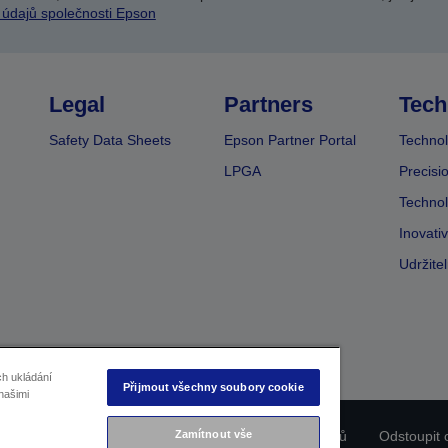
 údajů společnosti Epson
Legal
Partners
Tech
Safety Data Sheets
Epson Partner Portal
Technol
LPGA
Precisi
Technol
Inovati
Udržite
ch ukládání
Přijmout všechny soubory cookie
našimi
ladu produktu
Prohlášení o ochraně osobních údajů
Zamítnout vše
Odstoupit 