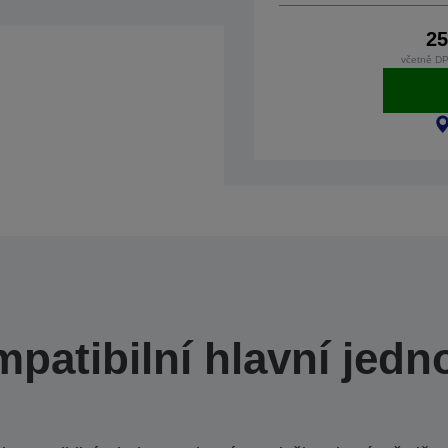
25
včetně DP
patibilní hlavní jedn