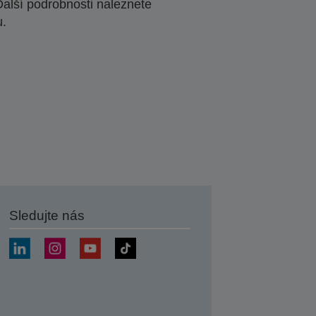
Další podrobnosti naleznete
u.
Sledujte nás
at