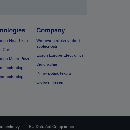
nologies
Company
ogie Heat-Free
Webová stránka vedení
společnosti
onCore
Epson Europe Electronics
ogie Micro Piezo
Digigraphie
vní Technologie
Přímý potisk textilu
lné technologie
Globální řešení
od smlouvy
EU Data Act Compliance