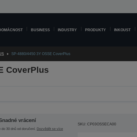
DOMÁCNOST
BUSINESS
INDUSTRY
PRODUKTY
INKOUST
US
SP-4880/4450 3Y OSSE CoverPlus
E CoverPlus
Snadné vrácení
SKU: CP03OSSECA00
e do 30 dnů od doručení.
Dozvědět se více