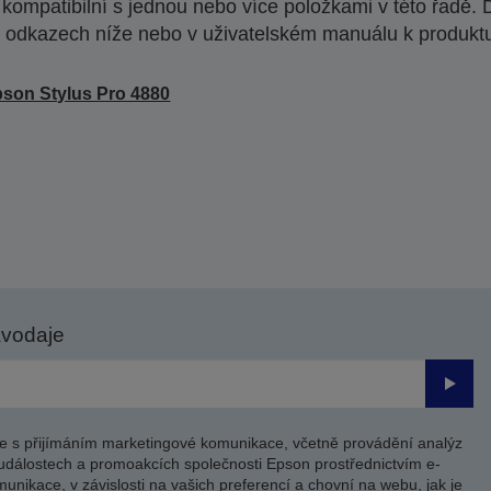
ompatibilní s jednou nebo více položkami v této řadě. 
 odkazech níže nebo v uživatelském manuálu k produkt
son Stylus Pro 4880
avodaje
Odesl
e s přijímáním marketingové komunikace, včetně provádění analýz
událostech a promoakcích společnosti Epson prostřednictvím e-
unikace, v závislosti na vašich preferencí a chovní na webu, jak je