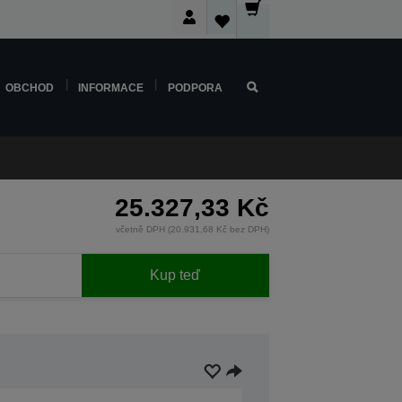
OBCHOD
INFORMACE
PODPORA
25.327,33 Kč
včetně DPH (20.931,68 Kč bez DPH)
Kup teď