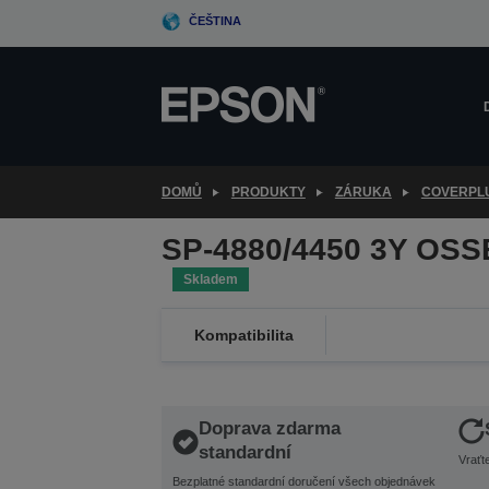
Skip
ČEŠTINA
to
main
content
DOMŮ
PRODUKTY
ZÁRUKA
COVERPL
SP-4880/4450 3Y OSS
Skladem
Kompatibilita
Doprava zdarma
standardní
Vraťt
Bezplatné standardní doručení všech objednávek