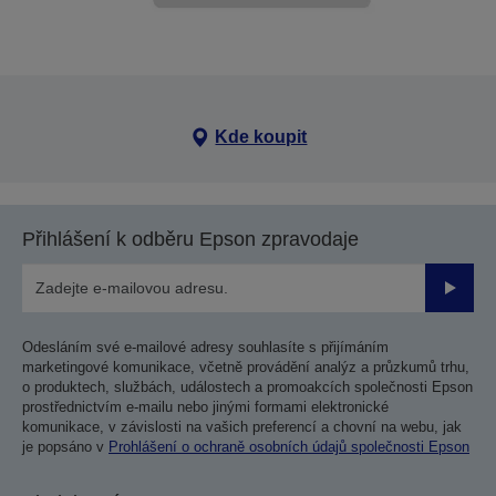
Kde koupit
Přihlášení k odběru Epson zpravodaje
Odesla
Odesláním své e-mailové adresy souhlasíte s přijímáním
marketingové komunikace, včetně provádění analýz a průzkumů trhu,
o produktech, službách, událostech a promoakcích společnosti Epson
prostřednictvím e-mailu nebo jinými formami elektronické
komunikace, v závislosti na vašich preferencí a chovní na webu, jak
je popsáno v
Prohlášení o ochraně osobních údajů společnosti Epson