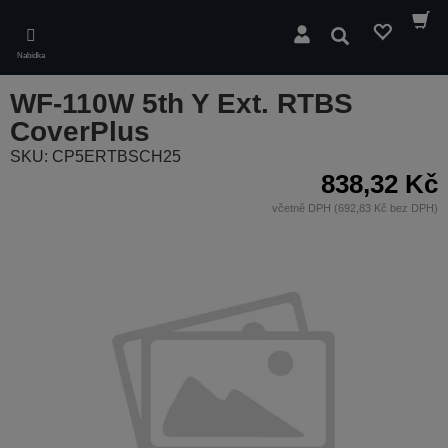
Skip
to
Hledat
main
Nabídka
content
WF-110W 5th Y Ext. RTBS
CoverPlus
SKU: CP5ERTBSCH25
838,32 Kč
včetně DPH (692,83 Kč bez DPH)