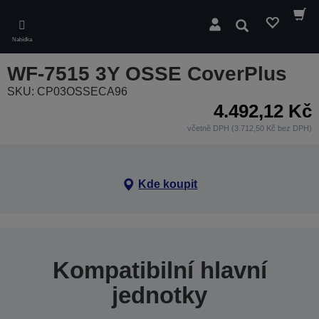
Skip
to
Hledat
main
Nabídka
content
WF-7515 3Y OSSE CoverPlus
SKU: CP03OSSECA96
4.492,12 Kč
včetně DPH (3.712,50 Kč bez DPH)
Kde koupit
Kompatibilní hlavní
jednotky