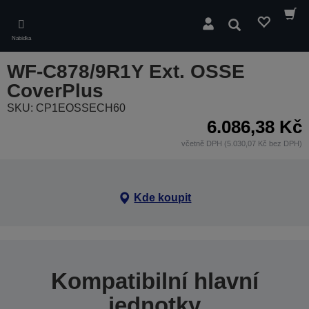
Skip
to
Hledat
main
Nabídka
content
WF-C878/9R1Y Ext. OSSE
CoverPlus
SKU: CP1EOSSECH60
6.086,38 Kč
včetně DPH (5.030,07 Kč bez DPH)
Kde koupit
Kompatibilní hlavní
jednotky