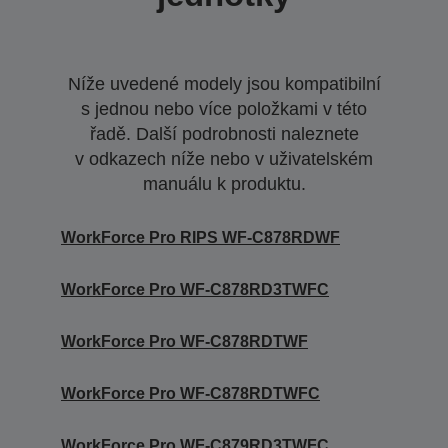
Níže uvedené modely jsou kompatibilní
s jednou nebo více položkami v této
řadě. Další podrobnosti naleznete
v odkazech níže nebo v uživatelském
manuálu k produktu.
WorkForce Pro RIPS WF-C878RDWF
WorkForce Pro WF-C878RD3TWFC
WorkForce Pro WF-C878RDTWF
WorkForce Pro WF-C878RDTWFC
WorkForce Pro WF-C879RD3TWFC