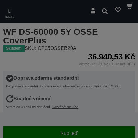
Skip
to
Hledat
main
Nabídka
content
WF DS-60000 5Y OSSE
CoverPlus
SKU: CP05OSSEB20A
Skladem
36.940,53 Kč
včetně DPH (30.529,36 Kč bez DPH)
Doprava zdarma standardní
Bezplatné standardní doručení všech objednávek s cenou vyšší než 740 Kč
Snadné vrácení
Vraťte do 30 dnů od doručení.
Dozvědět se více
Kup teď