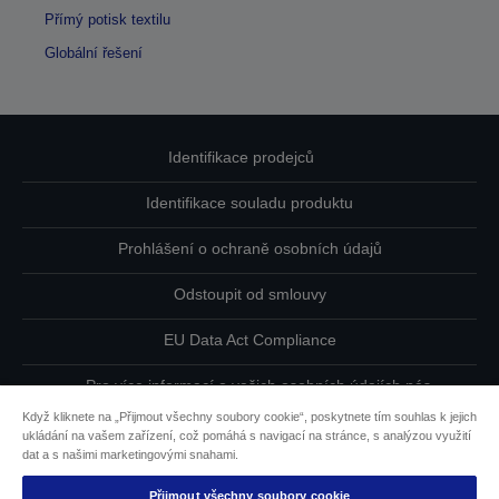
Přímý potisk textilu
Globální řešení
Identifikace prodejců
Identifikace souladu produktu
Prohlášení o ochraně osobních údajů
Odstoupit od smlouvy
EU Data Act Compliance
Pro více informací o vašich osobních údajích nás
kontaktujte
Když kliknete na „Přijmout všechny soubory cookie“, poskytnete tím souhlas k jejich
ukládání na vašem zařízení, což pomáhá s navigací na stránce, s analýzou využití
Informace o souborech cookie
dat a s našimi marketingovými snahami.
Přijmout všechny soubory cookie