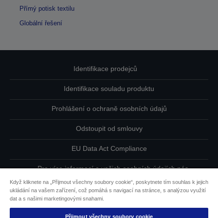
Přímý potisk textilu
Globální řešení
Identifikace prodejců
Identifikace souladu produktu
Prohlášení o ochraně osobních údajů
Odstoupit od smlouvy
EU Data Act Compliance
Pro více informací o vašich osobních údajích nás
kontaktujte
Když kliknete na „Přijmout všechny soubory cookie“, poskytnete tím souhlas k jejich
ukládání na vašem zařízení, což pomáhá s navigací na stránce, s analýzou využití
Informace o souborech cookie
dat a s našimi marketingovými snahami.
Přijmout všechny soubory cookie