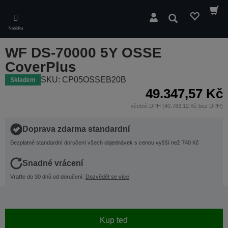
Skip
to
Hledat
main
Nabídka
content
WF DS-70000 5Y OSSE
CoverPlus
SKU: CP05OSSEB20B
Skladem
49.347,57 Kč
včetně DPH (40.783,12 Kč bez DPH)
Doprava zdarma standardní
Bezplatné standardní doručení všech objednávek s cenou vyšší než 740 Kč
Snadné vrácení
Vraťte do 30 dnů od doručení.
Dozvědět se více
Kup teď