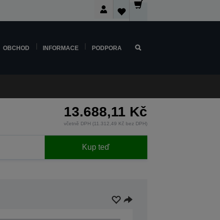
OBCHOD
INFORMACE
PODPORA
13.688,11 Kč
včetně DPH (11.312,49 Kč bez DPH)
Kup teď