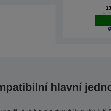
13
včetně DP
patibilní hlavní jedn
ompatibilní s jednou nebo více položkami v této řadě. 