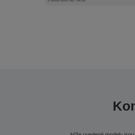
s cenou vyšší než 740 Kč
Kom
Níže uvedené modely jsou k