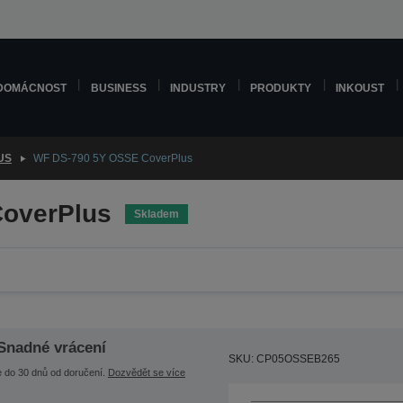
DOMÁCNOST
BUSINESS
INDUSTRY
PRODUKTY
INKOUST
US
WF DS-790 5Y OSSE CoverPlus
overPlus
Skladem
Snadné vrácení
SKU: CP05OSSEB265
e do 30 dnů od doručení.
Dozvědět se více