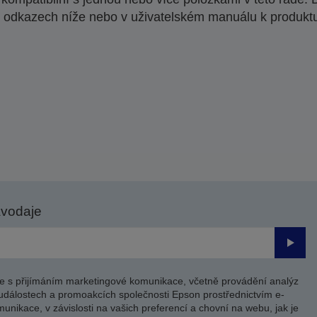
 odkazech níže nebo v uživatelském manuálu k produkt
avodaje
Odesl
e s přijímáním marketingové komunikace, včetně provádění analýz
událostech a promoakcích společnosti Epson prostřednictvím e-
unikace, v závislosti na vašich preferencí a chovní na webu, jak je