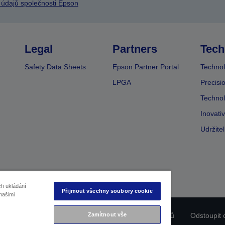
 údajů společnosti Epson
Legal
Partners
Tech
Safety Data Sheets
Epson Partner Portal
Technol
LPGA
Precisi
Technol
Inovati
Udržite
ch ukládání
Přijmout všechny soubory cookie
našimi
ladu produktu
Prohlášení o ochraně osobních údajů
Zamítnout vše
Odstoupit 