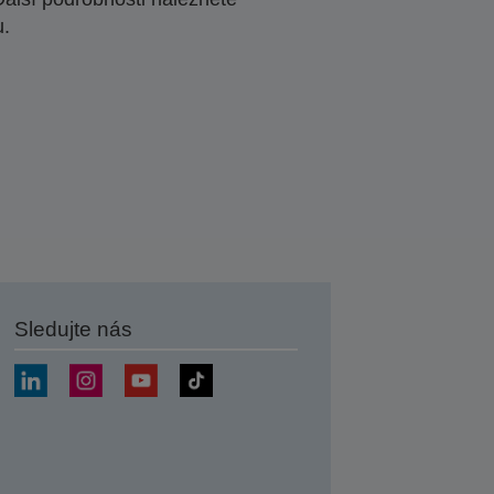
u.
Sledujte nás
at