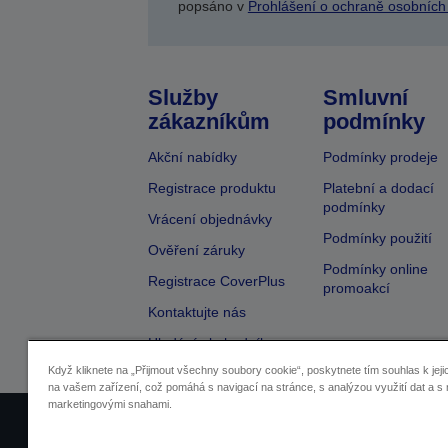
popsáno v
Prohlášení o ochraně osobních
Služby
Smluvní
zákazníkům
podmínky
Akční nabídky
Podmínky prodeje
Registrace produktu
Platební a dodací
podmínky
Vrácení objednávky
Podmínky použití
Ověření záruky
Podmínky online
Registrace CoverPlus
promoakcí
Kontaktujte nás
Hledání obchodníka
Když kliknete na „Přijmout všechny soubory cookie“, poskytnete tím souhlas k jeji
na vašem zařízení, což pomáhá s navigací na stránce, s analýzou využití dat a s 
marketingovými snahami.
Identifikace prodejců
Identifikace sou