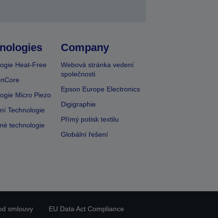
nologies
Company
ogie Heat-Free
Webová stránka vedení
společnosti
onCore
Epson Europe Electronics
ogie Micro Piezo
Digigraphie
vní Technologie
Přímý potisk textilu
lné technologie
Globální řešení
od smlouvy
EU Data Act Compliance