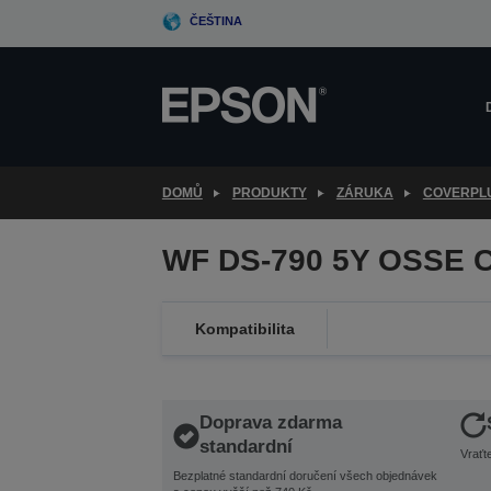
Skip
ČEŠTINA
to
main
content
DOMŮ
PRODUKTY
ZÁRUKA
COVERPL
WF DS-790 5Y OSSE C
Kompatibilita
Doprava zdarma
standardní
Vraťt
Bezplatné standardní doručení všech objednávek