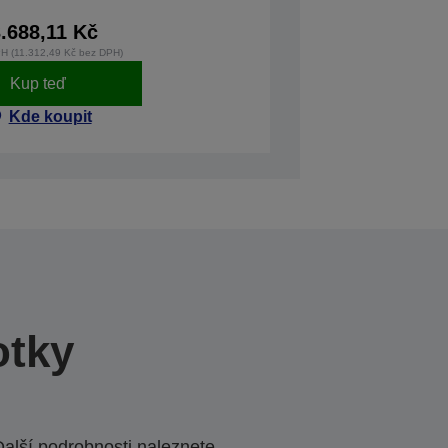
.688,11 Kč
H (11.312,49 Kč bez DPH)
Kup teď
Kde koupit
otky
Další podrobnosti naleznete