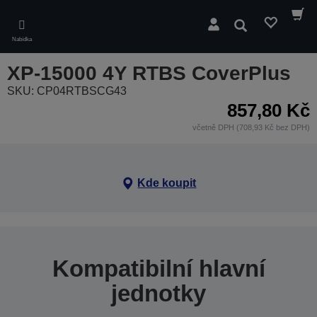
Skip
to
Hledat
main
Nabídka
content
XP-15000 4Y RTBS CoverPlus
SKU: CP04RTBSCG43
857,80 Kč
včetně DPH (708,93 Kč bez DPH)
Kde koupit
Kompatibilní hlavní
jednotky