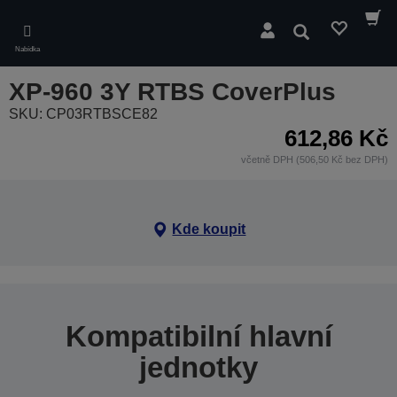
Skip
to
Hledat
main
Nabídka
content
XP-960 3Y RTBS CoverPlus
SKU: CP03RTBSCE82
612,86 Kč
včetně DPH (506,50 Kč bez DPH)
Kde koupit
Kompatibilní hlavní
jednotky