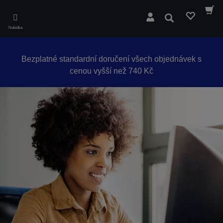
Skip
to
Hledat
main
Nabídka
content
Bezplatné standardní doručení všech objednávek s
cenou vyšší než 740 Kč