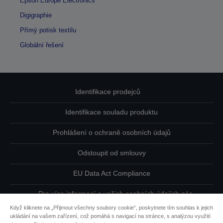
Epson Europe Electronics
Digigraphie
Přímý potisk textilu
Globální řešení
Identifikace prodejců
Identifikace souladu produktu
Prohlášení o ochraně osobních údajů
Odstoupit od smlouvy
EU Data Act Compliance
Pro více informací o vašich osobních údajích nás
kontaktujte
Když kliknete na „Přijmout všechny soubory cookie“, poskytnete tím souhlas k jejich
ukládání na vašem zařízení, což pomáhá s navigací na stránce, s analýzou využití