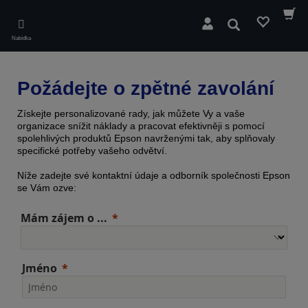
Skip
to
Hledat
main
Nabídka
content
Požádejte o zpětné zavolání
Získejte personalizované rady, jak můžete Vy a vaše
organizace snížit náklady a pracovat efektivněji s pomocí
spolehlivých produktů Epson navrženými tak, aby splňovaly
specifické potřeby vašeho odvětví.
Níže zadejte své kontaktní údaje a odborník společnosti Epson
se Vám ozve:
Mám zájem o ...
Jméno