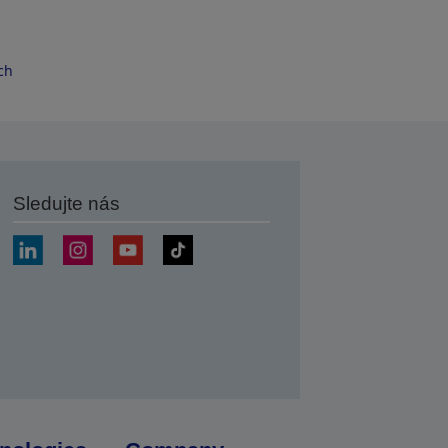
s
ch
Sledujte nás
at