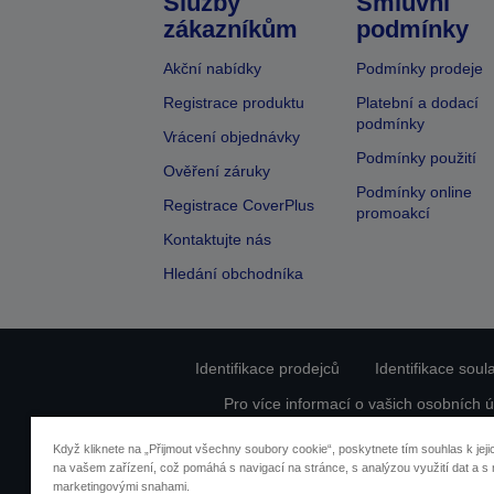
Služby
Smluvní
zákazníkům
podmínky
Akční nabídky
Podmínky prodeje
Registrace produktu
Platební a dodací
podmínky
Vrácení objednávky
Podmínky použití
Ověření záruky
Podmínky online
Registrace CoverPlus
promoakcí
Kontaktujte nás
Hledání obchodníka
Identifikace prodejců
Identifikace sou
Pro více informací o vašich osobních ú
Když kliknete na „Přijmout všechny soubory cookie“, poskytnete tím souhlas k jeji
na vašem zařízení, což pomáhá s navigací na stránce, s analýzou využití dat a s 
marketingovými snahami.