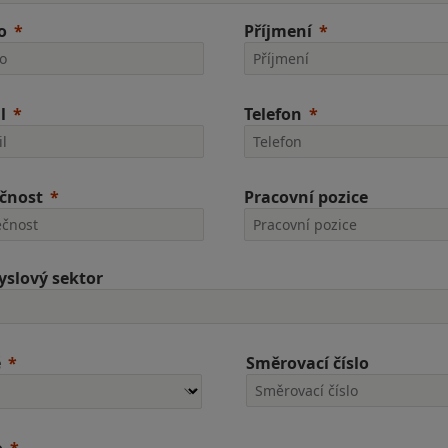
o
Příjmení
l
Telefon
čnost
Pracovní pozice
slový sektor
ě
Směrovací číslo