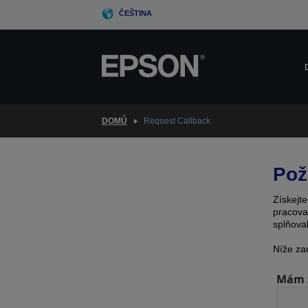
Skip
ČEŠTINA
to
main
content
DOMŮ
Request Callback
Pož
Získejt
pracova
splňova
Níže za
Mám z