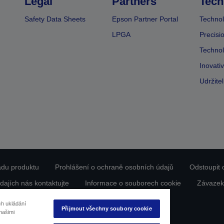
Legal
Partners
Tech
Safety Data Sheets
Epson Partner Portal
Technol
LPGA
Precisi
Technol
Inovati
Udržite
ladu produktu
Prohlášení o ochraně osobních údajů
Odstoupit 
dajích nás kontaktujte
Informace o souborech cookie
Závazek
Copyright © 2026 Seiko Epson
ch ukládání
Přijmout všechny soubory cookie
našimi