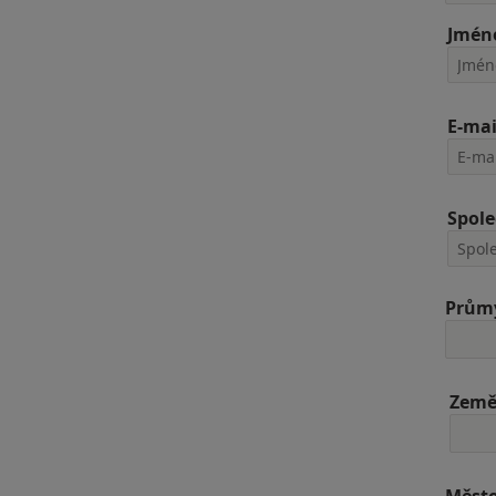
Jmén
E-mai
Spole
Průmy
Zem