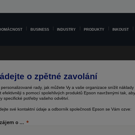
DOMÁCNOST
BUSINESS
INDUSTRY
PRODUKTY
INKOUST
ádejte o zpětné zavolání
e personalizované rady, jak můžete Vy a vaše organizace snížit náklady
t efektivněji s pomocí spolehlivých produktů Epson navrženými tak, ab
ly specifické potřeby vašeho odvětví.
dejte své kontaktní údaje a odborník společnosti Epson se Vám ozve:
ájem o ...