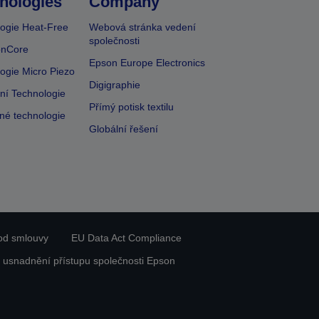
nologies
Company
ogie Heat-Free
Webová stránka vedení
společnosti
onCore
Epson Europe Electronics
ogie Micro Piezo
Digigraphie
vní Technologie
Přímý potisk textilu
lné technologie
Globální řešení
od smlouvy
EU Data Act Compliance
 usnadnění přístupu společnosti Epson