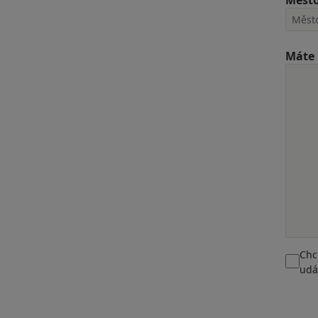
Měst
Máte 
Chc
udá