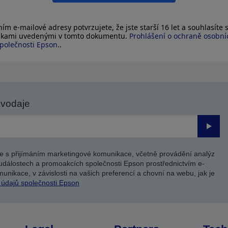
ím e-mailové adresy potvrzujete, že jste starší 16 let a souhlasíte 
kami uvedenými v tomto dokumentu.
Prohlášení o ochraně osobní
polečnosti Epson.
.
avodaje
Odesl
e s přijímáním marketingové komunikace, včetně provádění analýz
událostech a promoakcích společnosti Epson prostřednictvím e-
unikace, v závislosti na vašich preferencí a chovní na webu, jak je
 údajů společnosti Epson