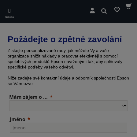
Skip
to
Hledat
main
Nabídka
content
Požádejte o zpětné zavolání
Získejte personalizované rady, jak můžete Vy a vaše
organizace snížit náklady a pracovat efektivněji s pomocí
spolehlivých produktů Epson navrženými tak, aby splňovaly
specifické potřeby vašeho odvětví.
Níže zadejte své kontaktní údaje a odborník společnosti Epson
se Vám ozve:
Mám zájem o ...
Jméno