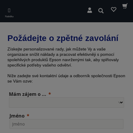
Skip
to
Hledat
main
Nabídka
content
Požádejte o zpětné zavolání
Získejte personalizované rady, jak můžete Vy a vaše
organizace snížit náklady a pracovat efektivněji s pomocí
spolehlivých produktů Epson navrženými tak, aby splňovaly
specifické potřeby vašeho odvětví.
Níže zadejte své kontaktní údaje a odborník společnosti Epson
se Vám ozve:
Mám zájem o ...
Jméno