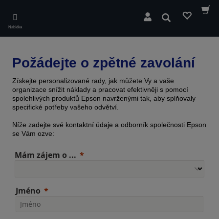
Skip
to
Hledat
main
Nabídka
content
Požádejte o zpětné zavolání
Získejte personalizované rady, jak můžete Vy a vaše
organizace snížit náklady a pracovat efektivněji s pomocí
spolehlivých produktů Epson navrženými tak, aby splňovaly
specifické potřeby vašeho odvětví.
Níže zadejte své kontaktní údaje a odborník společnosti Epson
se Vám ozve:
Mám zájem o ...
Jméno