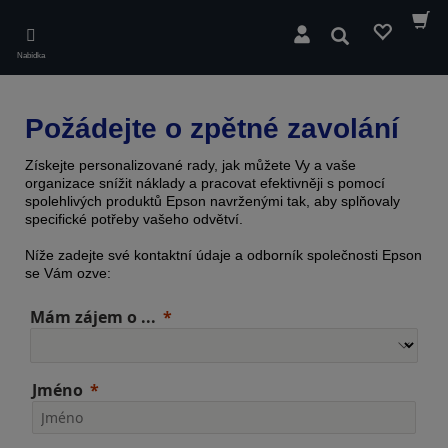
Skip
to
Hledat
main
Nabídka
content
Požádejte o zpětné zavolání
Získejte personalizované rady, jak můžete Vy a vaše
organizace snížit náklady a pracovat efektivněji s pomocí
spolehlivých produktů Epson navrženými tak, aby splňovaly
specifické potřeby vašeho odvětví.
Níže zadejte své kontaktní údaje a odborník společnosti Epson
se Vám ozve:
Mám zájem o ...
Jméno