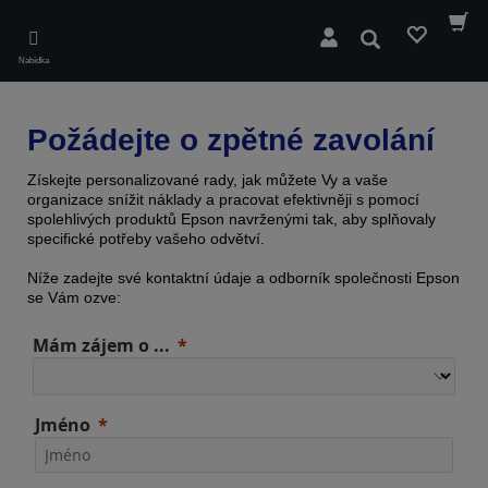
Skip
to
Hledat
main
Nabídka
content
Požádejte o zpětné zavolání
Získejte personalizované rady, jak můžete Vy a vaše
organizace snížit náklady a pracovat efektivněji s pomocí
spolehlivých produktů Epson navrženými tak, aby splňovaly
specifické potřeby vašeho odvětví.
Níže zadejte své kontaktní údaje a odborník společnosti Epson
se Vám ozve:
Mám zájem o ...
Jméno